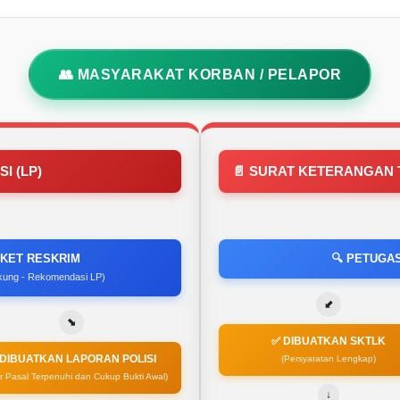
👥 MASYARAKAT KORBAN / PELAPOR
I (LP)
📄 SURAT KETERANGAN 
IKET RESKRIM
🔍 PETUGA
dukung - Rekomendasi LP)
⬋
⬊
✅ DIBUATKAN SKTLK
 DIBUATKAN LAPORAN POLISI
(Persyaratan Lengkap)
r Pasal Terpenuhi dan Cukup Bukti Awal)
↓