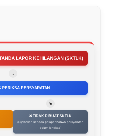
TANDA LAPOR KEHILANGAN (SKTLK)
↓
S PERIKSA PERSYARATAN
⬊
❌ TIDAK DIBUAT SKTLK
(Dijelaskan kepada pelapor bahwa persyaratan
belum lengkap)