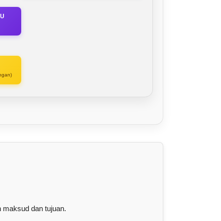
KU
ngan)
n maksud dan tujuan.