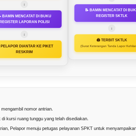
↓
📝 BAMIN MENCATAT DI BU
REGISTER SKTLK
 BAMIN MENCATAT DI BUKU
REGISTER LAPORAN POLISI
↓
↓
🖨️ TERBIT SKTLK
‍♂️ PELAPOR DIANTAR KE PIKET
(Surat Keterangan Tanda Lapor Kehila
RESKRIM
mengambil nomor antrian.
di kursi ruang tunggu yang telah disediakan.
ntrian, Pelapor menuju petugas pelayanan SPKT untuk menyampaika