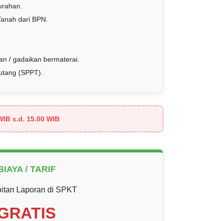
urahan.
Tanah dari BPN.
an / gadaikan bermaterai.
utang (SPPT).
WIB s.d. 15.00 WIB
BIAYA / TARIF
itan Laporan di SPKT
GRATIS