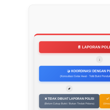
📄 LAPORAN POLIS
↓
🤝 KOORDINASI DENGAN P
(Konsultasi Gelar Awal - Teliti Bukti Pen
⬋
❌ TIDAK DIBUAT LAPORAN POLISI
✅
(Belum Cukup Bukti / Bukan Tindak Pidana)
(Unsu