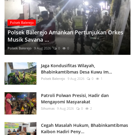
Polsek Balerejo
Polsek Balerejo Amankan Pertunjukan Orkes
Musik Savana ...
Polsek Balerejo
9 Aug 2026
0
0
Jaga Kondusifitas Wilayah,
Bhabinkamtibmas Desa Kuwu Im...
Polsek Balerejo
9 Aug 2026
0
1
Patroli Polwan Presisi, Hadir dan
Mengayomi Masyarakat
Sihumas
9 Aug 2026
0
2
Cegah Masalah Hukum, Bhabinkamtibmas
Kaibon Hadiri Peny...