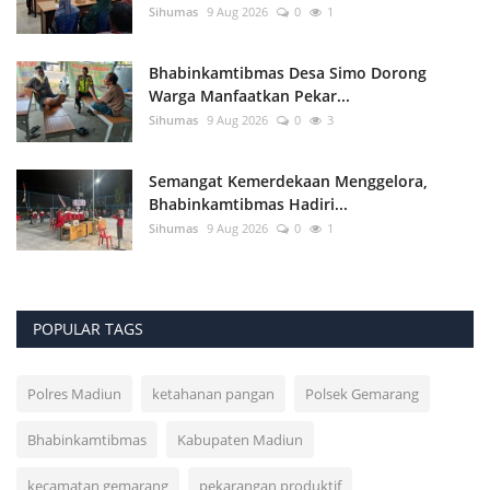
Sihumas
9 Aug 2026
0
1
Bhabinkamtibmas Desa Simo Dorong
Warga Manfaatkan Pekar...
Sihumas
9 Aug 2026
0
3
Semangat Kemerdekaan Menggelora,
Bhabinkamtibmas Hadiri...
Sihumas
9 Aug 2026
0
1
POPULAR TAGS
Polres Madiun
ketahanan pangan
Polsek Gemarang
Bhabinkamtibmas
Kabupaten Madiun
kecamatan gemarang
pekarangan produktif