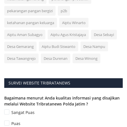
pekarangan pangan bergizi
p2b
ketahanan pangan keluarga
Aiptu Winarto
Aiptu Aman Subagyo
Aiptu Agus Kristajaya
Desa Sebayi
Desa Gemarang
Aiptu Budi Siswanto
Desa Nampu
Desa Tawangrejo
Desa Durenan
Desa Winong
SURVEI WEBSITE TRIBRATANEWS
Bagaimana menurut Anda kualitas informasi yang disajikan
melalui Website Tribratanews Polda Jatim ?
Sangat Puas
Puas