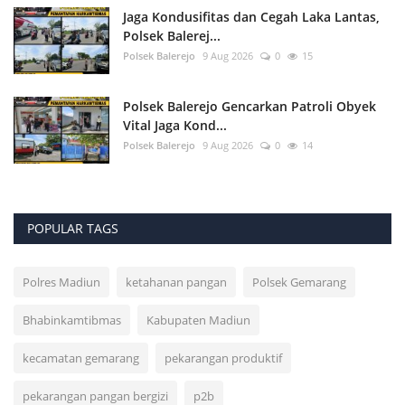
Jaga Kondusifitas dan Cegah Laka Lantas,
Polsek Balerej...
Polsek Balerejo
9 Aug 2026
0
15
Polsek Balerejo Gencarkan Patroli Obyek
Vital Jaga Kond...
Polsek Balerejo
9 Aug 2026
0
14
POPULAR TAGS
Polres Madiun
ketahanan pangan
Polsek Gemarang
Bhabinkamtibmas
Kabupaten Madiun
kecamatan gemarang
pekarangan produktif
pekarangan pangan bergizi
p2b