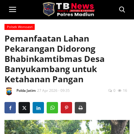
Polsek Wonoasri
Login
Pemanfaatan Lahan
Pekarangan Didorong
Home
Bhabinkamtibmas Desa
Privacy Policy
Banyukambang untuk
Ketahanan Pangan
Profil
Kontak
Polda Jatim
27 Apr 2026 - 09:35
0
16
Polsek Jajaran
Informasi
Layanan Masyarakat