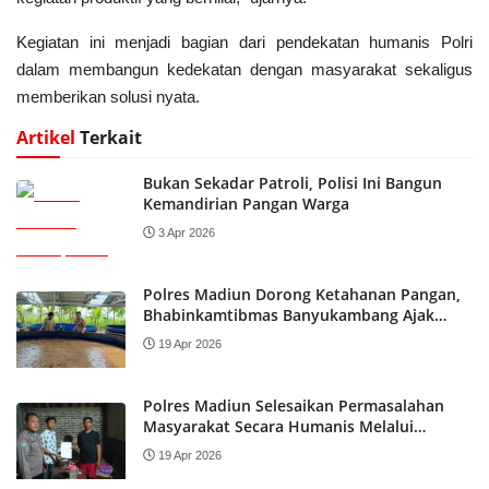
Kegiatan ini menjadi bagian dari pendekatan humanis Polri
dalam membangun kedekatan dengan masyarakat sekaligus
memberikan solusi nyata.
Artikel
Terkait
Bukan Sekadar Patroli, Polisi Ini Bangun
Kemandirian Pangan Warga
3 Apr 2026
Polres Madiun Dorong Ketahanan Pangan,
Bhabinkamtibmas Banyukambang Ajak
Masyarakat Manfaatkan Kolam Ikan
19 Apr 2026
Polres Madiun Selesaikan Permasalahan
Masyarakat Secara Humanis Melalui
Problem Solving di Wonoasri
19 Apr 2026