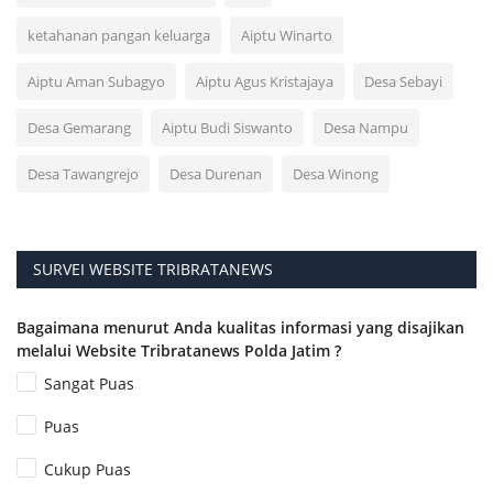
ketahanan pangan keluarga
Aiptu Winarto
Aiptu Aman Subagyo
Aiptu Agus Kristajaya
Desa Sebayi
Desa Gemarang
Aiptu Budi Siswanto
Desa Nampu
Desa Tawangrejo
Desa Durenan
Desa Winong
SURVEI WEBSITE TRIBRATANEWS
Bagaimana menurut Anda kualitas informasi yang disajikan
melalui Website Tribratanews Polda Jatim ?
Sangat Puas
Puas
Cukup Puas