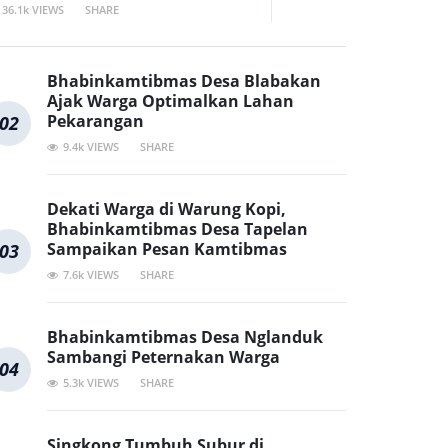
36.1k VIEWS
SHARE
Bhabinkamtibmas Desa Blabakan
Ajak Warga Optimalkan Lahan
Pekarangan
02
9.4k VIEWS
SHARE
Dekati Warga di Warung Kopi,
Bhabinkamtibmas Desa Tapelan
Sampaikan Pesan Kamtibmas
03
7.6k VIEWS
SHARE
Bhabinkamtibmas Desa Nglanduk
Sambangi Peternakan Warga
04
5.3k VIEWS
SHARE
Singkong Tumbuh Subur di