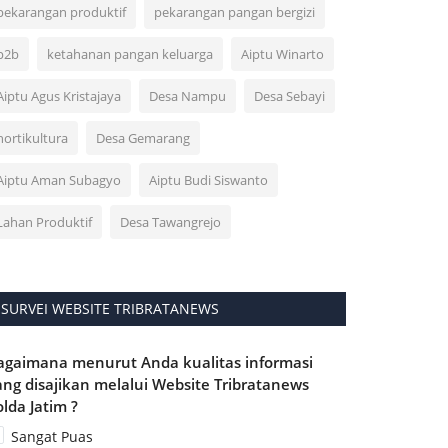
pekarangan produktif
pekarangan pangan bergizi
p2b
ketahanan pangan keluarga
Aiptu Winarto
Aiptu Agus Kristajaya
Desa Nampu
Desa Sebayi
hortikultura
Desa Gemarang
Aiptu Aman Subagyo
Aiptu Budi Siswanto
Lahan Produktif
Desa Tawangrejo
SURVEI WEBSITE TRIBRATANEWS
agaimana menurut Anda kualitas informasi
ang disajikan melalui Website Tribratanews
olda Jatim ?
Sangat Puas