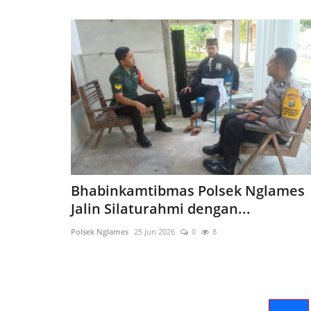
Bhabinkamtibmas Polsek Nglames
Jalin Silaturahmi dengan...
Polsek Nglames
25 Jun 2026
0
8