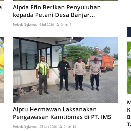
a
Aipda Efin Berikan Penyuluhan
kepada Petani Desa Banjar...
Polsek Nglames
6 Jul 2026
0
7
M
Aiptu Hermawan Laksanakan
K
Pengawasan Kamtibmas di PT. IMS
B
T
Polsek Nglames
25 Jun 2026
0
12