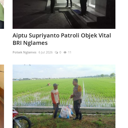
Aiptu Supriyanto Patroli Objek Vital
BRI Nglames
Polsek Nglames
6 Jul 2026
0
11