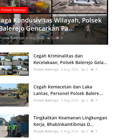
Polsek Balerejo
Jaga Kondusivitas Wilayah, Polsek
Balerejo Gencarkan Pa...
Polsek Balerejo
6 Aug 2026
0
4
Cegah Kriminalitas dan
Kecelakaan, Polsek Balerejo Gela...
Polsek Balerejo
6 Aug 2026
0
4
Cegah Kemacetan dan Laka
Lantas, Personel Polsek Balere...
Polsek Balerejo
6 Aug 2026
0
4
Tingkatkan Keamanan Lingkungan
Kerja, Bhabinkamtibmas D...
Polsek Balerejo
6 Aug 2026
0
5