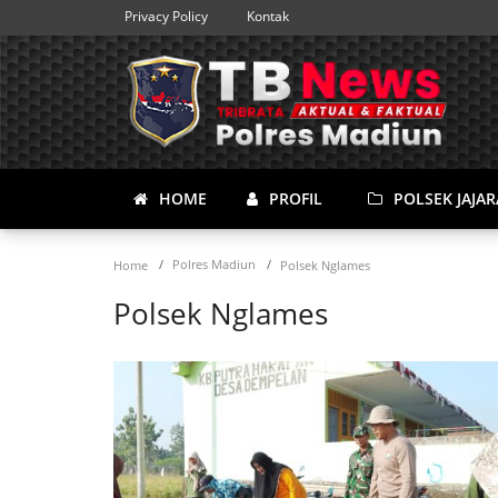
Privacy Policy
Kontak
HOME
PROFIL
POLSEK JAJA
Polres Madiun
Home
Polsek Nglames
Polsek Nglames