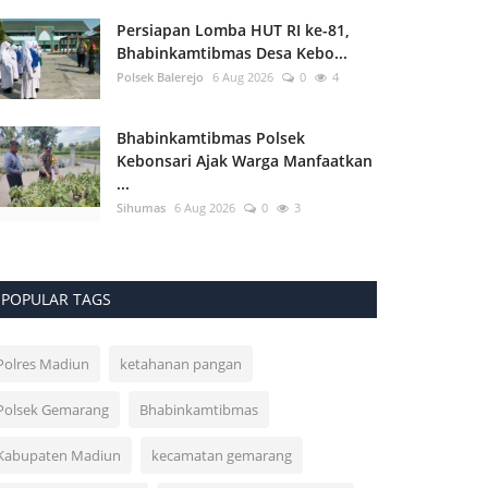
Persiapan Lomba HUT RI ke-81,
Bhabinkamtibmas Desa Kebo...
Polsek Balerejo
6 Aug 2026
0
4
Bhabinkamtibmas Polsek
Kebonsari Ajak Warga Manfaatkan
...
Sihumas
6 Aug 2026
0
3
POPULAR TAGS
Polres Madiun
ketahanan pangan
Polsek Gemarang
Bhabinkamtibmas
Kabupaten Madiun
kecamatan gemarang