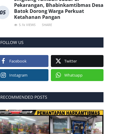
Pekarangan, Bhabinkamtibmas Desa
Batok Dorong Warga Perkuat
05
Ketahanan Pangan
5.1k VIEWS
SHARE
FOLLOW US
Facebook
Twitter
Instagram
Whatsapp
RECOMMENDED POSTS