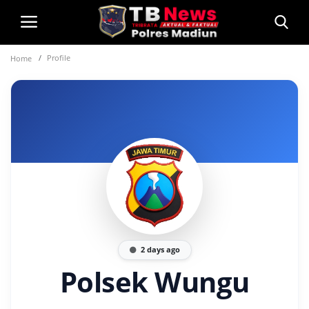
Profile
Home
Login
Home
Privacy Policy
Profil
Kontak
Polsek Jajaran
2 days ago
Informasi
Polsek Wungu
Layanan Masyarakat