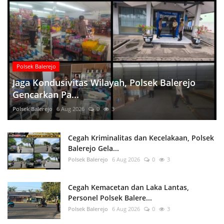
Polsek Balerejo
Jaga Kondusivitas Wilayah, Polsek Balerejo
Gencarkan Pa...
Polsek Balerejo
6 Aug 2026
0
3
Cegah Kriminalitas dan Kecelakaan, Polsek
Balerejo Gela...
Polsek Balerejo
6 Aug 2026
0
3
Cegah Kemacetan dan Laka Lantas,
Personel Polsek Balere...
Polsek Balerejo
6 Aug 2026
0
3