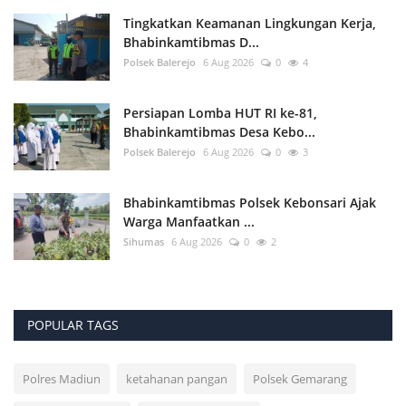
Tingkatkan Keamanan Lingkungan Kerja,
Bhabinkamtibmas D...
Polsek Balerejo
6 Aug 2026
0
4
Persiapan Lomba HUT RI ke-81,
Bhabinkamtibmas Desa Kebo...
Polsek Balerejo
6 Aug 2026
0
3
Bhabinkamtibmas Polsek Kebonsari Ajak
Warga Manfaatkan ...
Sihumas
6 Aug 2026
0
2
POPULAR TAGS
Polres Madiun
ketahanan pangan
Polsek Gemarang