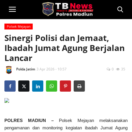
Polsek Mejayan
Login
Sinergi Polisi dan Jemaat,
Ibadah Jumat Agung Berjalan
Home
Lancar
Privacy Policy
Polda Jatim
3 Apr 2026 - 10:57
0
35
Profil
Kontak
Polsek Jajaran
Informasi
POLRES MADIUN –
Polsek Mejayan melaksanakan
Layanan Masyarakat
pengamanan dan monitoring kegiatan ibadah
Jumat Agung