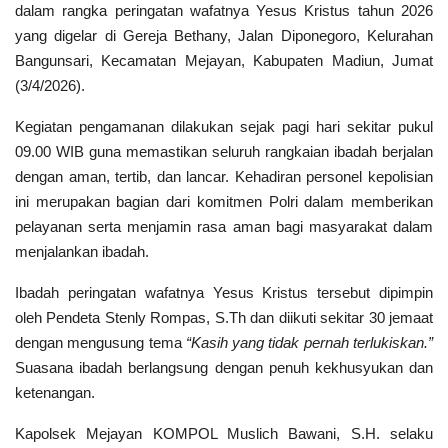
dalam rangka peringatan wafatnya Yesus Kristus tahun 2026
Polri TV
yang digelar di Gereja Bethany, Jalan Diponegoro, Kelurahan
Bangunsari, Kecamatan Mejayan, Kabupaten Madiun, Jumat
Policetube
(3/4/2026).
IKM
Kegiatan pengamanan dilakukan sejak pagi hari sekitar pukul
09.00 WIB guna memastikan seluruh rangkaian ibadah berjalan
dengan aman, tertib, dan lancar. Kehadiran personel kepolisian
ini merupakan bagian dari komitmen Polri dalam memberikan
pelayanan serta menjamin rasa aman bagi masyarakat dalam
menjalankan ibadah.
Ibadah peringatan wafatnya Yesus Kristus tersebut dipimpin
oleh Pendeta Stenly Rompas, S.Th dan diikuti sekitar 30 jemaat
dengan mengusung tema
“Kasih yang tidak pernah terlukiskan.”
Suasana ibadah berlangsung dengan penuh kekhusyukan dan
ketenangan.
Kapolsek Mejayan KOMPOL Muslich Bawani, S.H. selaku