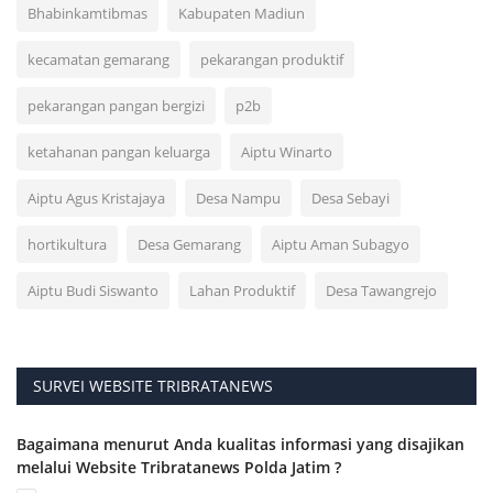
Bhabinkamtibmas
Kabupaten Madiun
kecamatan gemarang
pekarangan produktif
pekarangan pangan bergizi
p2b
ketahanan pangan keluarga
Aiptu Winarto
Aiptu Agus Kristajaya
Desa Nampu
Desa Sebayi
hortikultura
Desa Gemarang
Aiptu Aman Subagyo
Aiptu Budi Siswanto
Lahan Produktif
Desa Tawangrejo
SURVEI WEBSITE TRIBRATANEWS
Bagaimana menurut Anda kualitas informasi yang disajikan
melalui Website Tribratanews Polda Jatim ?