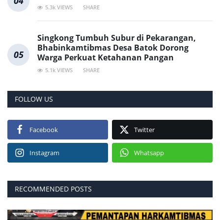
04
5.3k VIEWS
SHARE
Singkong Tumbuh Subur di Pekarangan,
Bhabinkamtibmas Desa Batok Dorong
05
Warga Perkuat Ketahanan Pangan
5.1k VIEWS
SHARE
FOLLOW US
Facebook
Twitter
Instagram
Whatsapp
RECOMMENDED POSTS