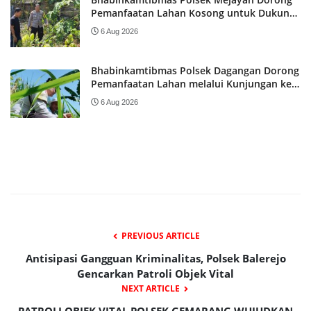
Pemanfaatan Lahan Kosong untuk Dukung
Program Ketahanan Pangan Nasional
6 Aug 2026
Bhabinkamtibmas Polsek Dagangan Dorong
Pemanfaatan Lahan melalui Kunjungan ke
Lahan Jagung Warga
6 Aug 2026
PREVIOUS ARTICLE
Antisipasi Gangguan Kriminalitas, Polsek Balerejo
Gencarkan Patroli Objek Vital
NEXT ARTICLE