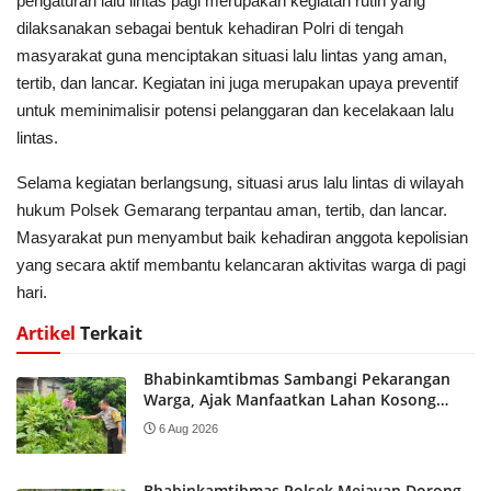
pengaturan lalu lintas pagi merupakan kegiatan rutin yang
dilaksanakan sebagai bentuk kehadiran Polri di tengah
masyarakat guna menciptakan situasi lalu lintas yang aman,
tertib, dan lancar. Kegiatan ini juga merupakan upaya preventif
untuk meminimalisir potensi pelanggaran dan kecelakaan lalu
lintas.
Selama kegiatan berlangsung, situasi arus lalu lintas di wilayah
hukum Polsek Gemarang terpantau aman, tertib, dan lancar.
Masyarakat pun menyambut baik kehadiran anggota kepolisian
yang secara aktif membantu kelancaran aktivitas warga di pagi
hari.
Artikel
Terkait
Bhabinkamtibmas Sambangi Pekarangan
Warga, Ajak Manfaatkan Lahan Kosong
Dukung Ketahanan Pangan Nasional
6 Aug 2026
Bhabinkamtibmas Polsek Mejayan Dorong