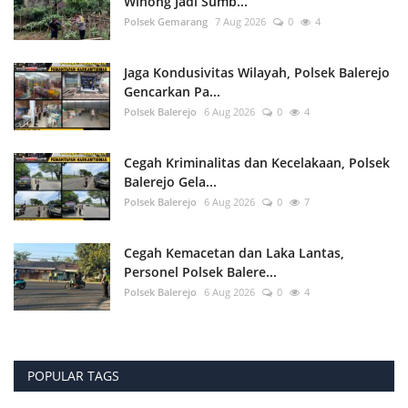
Winong Jadi Sumb...
Polsek Gemarang
7 Aug 2026
0
4
Jaga Kondusivitas Wilayah, Polsek Balerejo
Gencarkan Pa...
Polsek Balerejo
6 Aug 2026
0
4
Cegah Kriminalitas dan Kecelakaan, Polsek
Balerejo Gela...
Polsek Balerejo
6 Aug 2026
0
7
Cegah Kemacetan dan Laka Lantas,
Personel Polsek Balere...
Polsek Balerejo
6 Aug 2026
0
4
POPULAR TAGS