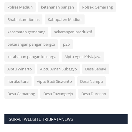
Polres Madiun
ketahanan pangan
Polsek Gemarang
Bhabinkamtibmas
Kabupaten Madiun
kecamatan gemarang
pekarangan produktif
pekarangan pangan bergizi
p2b
ketahanan pangan keluarga
Aiptu Agus Kristajaya
Aiptu Winarto
Aiptu Aman Subagyo
Desa Sebayi
hortikultura
Aiptu Budi Siswanto
Desa Nampu
Desa Gemarang
Desa Tawangrejo
Desa Durenan
SURVEI WEBSITE TRIBRATANEWS