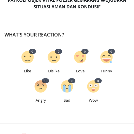
PATROLI OBJEK VITAL POLSEK GEMARANG WUJUDKAN
SITUASI AMAN DAN KONDUSIF
WHAT'S YOUR REACTION?
0
0
0
0
Like
Dislike
Love
Funny
0
0
0
Angry
Sad
Wow