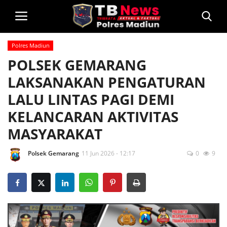
Polres Madiun
Login
POLSEK GEMARANG
LAKSANAKAN PENGATURAN
Home
LALU LINTAS PAGI DEMI
Privacy Policy
KELANCARAN AKTIVITAS
MASYARAKAT
Profil
Kontak
Polsek Gemarang
11 Jun 2026 - 12:17
0
9
Polsek Jajaran
Informasi
Layanan Masyarakat