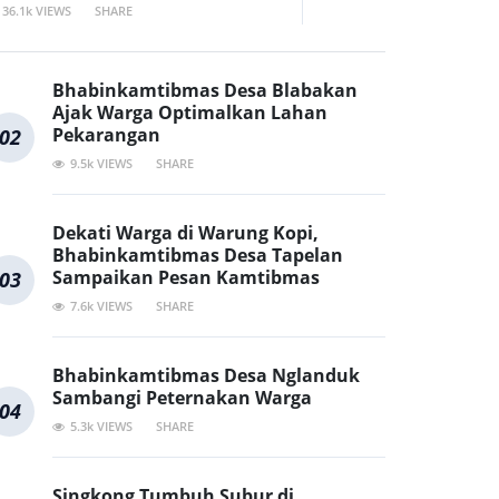
36.1k VIEWS
SHARE
Bhabinkamtibmas Desa Blabakan
Ajak Warga Optimalkan Lahan
Pekarangan
02
9.5k VIEWS
SHARE
Dekati Warga di Warung Kopi,
Bhabinkamtibmas Desa Tapelan
Sampaikan Pesan Kamtibmas
03
7.6k VIEWS
SHARE
Bhabinkamtibmas Desa Nglanduk
Sambangi Peternakan Warga
04
5.3k VIEWS
SHARE
Singkong Tumbuh Subur di