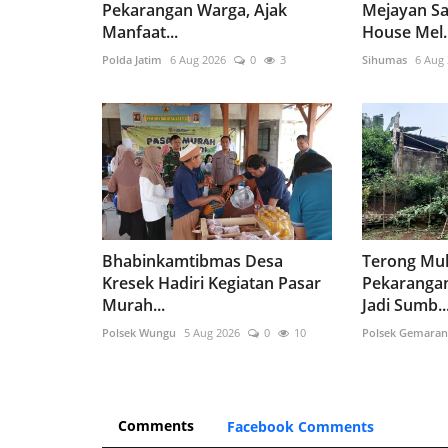
Pekarangan Warga, Ajak
Mejayan S
Manfaat...
House Mel..
Polda Jatim
6 Aug 2026
0
3
Sihumas
6 Aug
Bhabinkamtibmas Desa
Terong Mul
Kresek Hadiri Kegiatan Pasar
Pekaranga
Murah...
Jadi Sumb..
Polsek Wungu
5 Aug 2026
0
10
Polsek Gemaran
Comments
Facebook Comments