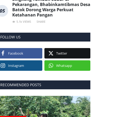
Pekarangan, Bhabinkamtibmas Desa
Batok Dorong Warga Perkuat
05
Ketahanan Pangan
5.1k VIEWS
SHARE
FOLLOW US
Facebook
Twitter
Instagram
Whatsapp
RECOMMENDED POSTS