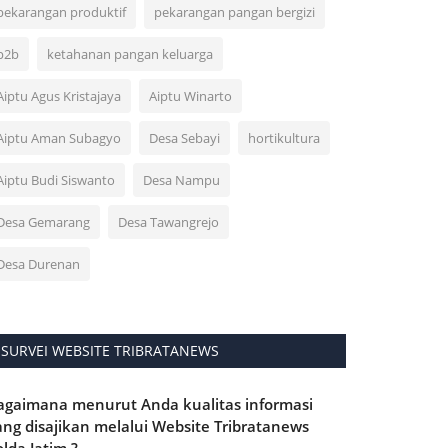
pekarangan produktif
pekarangan pangan bergizi
p2b
ketahanan pangan keluarga
Aiptu Agus Kristajaya
Aiptu Winarto
Aiptu Aman Subagyo
Desa Sebayi
hortikultura
Aiptu Budi Siswanto
Desa Nampu
Desa Gemarang
Desa Tawangrejo
Desa Durenan
SURVEI WEBSITE TRIBRATANEWS
agaimana menurut Anda kualitas informasi
ang disajikan melalui Website Tribratanews