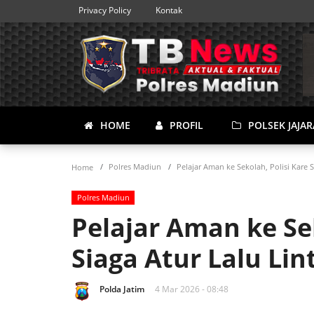
Privacy Policy
Kontak
HOME
PROFIL
POLSEK JAJA
Polres Madiun
Pelajar Aman ke Sekolah, Polisi Kare S
Home
Polres Madiun
Pelajar Aman ke Sek
Siaga Atur Lalu Lin
Polda Jatim
4 Mar 2026 - 08:48