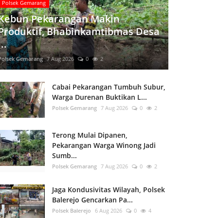
Polsek Gemarang
Kebun Pekarangan Makin
Produktif, Bhabinkamtibmas Desa
...
Polsek Gemarang
7 Aug 2026
0
2
Cabai Pekarangan Tumbuh Subur,
Warga Durenan Buktikan L...
Polsek Gemarang
7 Aug 2026
0
2
Terong Mulai Dipanen,
Pekarangan Warga Winong Jadi
Sumb...
Polsek Gemarang
7 Aug 2026
0
2
Jaga Kondusivitas Wilayah, Polsek
Balerejo Gencarkan Pa...
Polsek Balerejo
6 Aug 2026
0
4