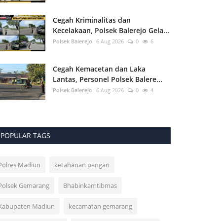
Cegah Kriminalitas dan
Kecelakaan, Polsek Balerejo Gela...
Polsek Balerejo
6 Aug 2026
0
6
Cegah Kemacetan dan Laka
Lantas, Personel Polsek Balere...
Polsek Balerejo
6 Aug 2026
0
4
POPULAR TAGS
Polres Madiun
ketahanan pangan
Polsek Gemarang
Bhabinkamtibmas
Kabupaten Madiun
kecamatan gemarang