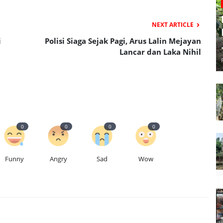
NEXT ARTICLE
i
Polisi Siaga Sejak Pagi, Arus Lalin Mejayan
Lancar dan Laka Nihil
0
0
0
0
Funny
Angry
Sad
Wow