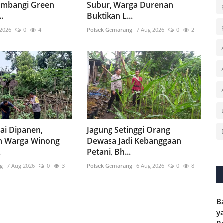
ambangi Green
Subur, Warga Durenan
.
Buktikan L...
 2026
0
4
Polsek Gemarang
7 Aug 2026
0
2
ai Dipanen,
Jagung Setinggi Orang
n Warga Winong
Dewasa Jadi Kebanggaan
.
Petani, Bh...
g
7 Aug 2026
0
3
Polsek Gemarang
6 Aug 2026
0
8
B
y