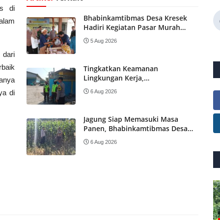
s di
Bhabinkamtibmas Desa Kresek
alam
Hadiri Kegiatan Pasar Murah
Bersubsidi Pemkab Madiun
5 Aug 2026
 dari
baik
Tingkatkan Keamanan
Lingkungan Kerja,
anya
Bhabinkamtibmas Desa Balerejo
ya di
6 Aug 2026
Sambangi Security Gudang Semen
Jagung Siap Memasuki Masa
Panen, Bhabinkamtibmas Desa
Gemarang Berikan Pendampingan
6 Aug 2026
kepada Petani