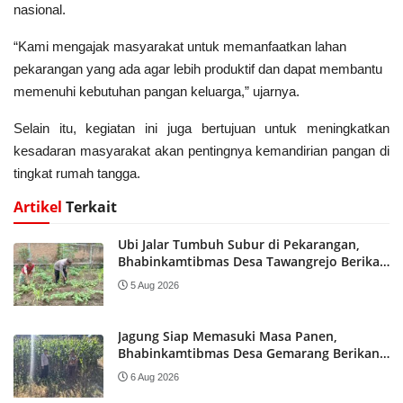
nasional.
“Kami mengajak masyarakat untuk memanfaatkan lahan
pekarangan yang ada agar lebih produktif dan dapat membantu
memenuhi kebutuhan pangan keluarga,” ujarnya.
Selain itu, kegiatan ini juga bertujuan untuk meningkatkan
kesadaran masyarakat akan pentingnya kemandirian pangan di
tingkat rumah tangga.
Artikel
Terkait
Ubi Jalar Tumbuh Subur di Pekarangan,
Bhabinkamtibmas Desa Tawangrejo Berikan
Pendampingan kepada Warga
5 Aug 2026
Jagung Siap Memasuki Masa Panen,
Bhabinkamtibmas Desa Gemarang Berikan
Pendampingan kepada Petani
6 Aug 2026