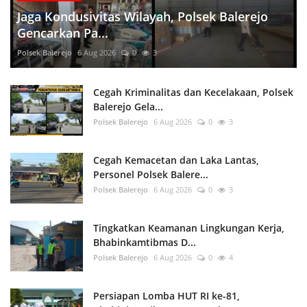
Jaga Kondusivitas Wilayah, Polsek Balerejo
Gencarkan Pa...
Polsek Balerejo
6 Aug 2026
0
3
Cegah Kriminalitas dan Kecelakaan, Polsek
Balerejo Gela...
Polsek Balerejo
6 Aug 2026
0
3
Cegah Kemacetan dan Laka Lantas,
Personel Polsek Balere...
Polsek Balerejo
6 Aug 2026
0
3
Tingkatkan Keamanan Lingkungan Kerja,
Bhabinkamtibmas D...
Polsek Balerejo
6 Aug 2026
0
4
Persiapan Lomba HUT RI ke-81,