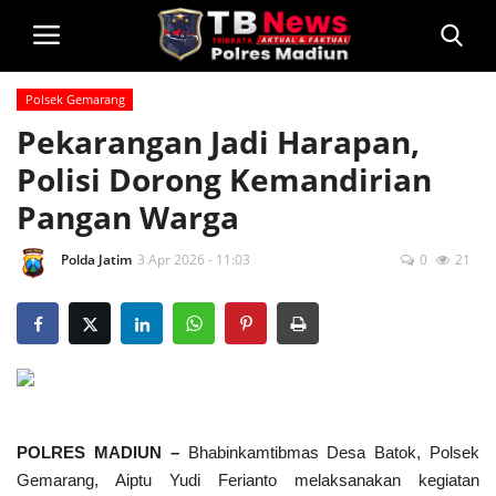
Polsek Gemarang
Login
Pekarangan Jadi Harapan,
Polisi Dorong Kemandirian
Home
Pangan Warga
Privacy Policy
Polda Jatim
3 Apr 2026 - 11:03
0
21
Profil
Kontak
Polsek Jajaran
Informasi
POLRES MADIUN –
Bhabinkamtibmas Desa Batok, Polsek
Layanan Masyarakat
Gemarang, Aiptu Yudi Ferianto melaksanakan kegiatan