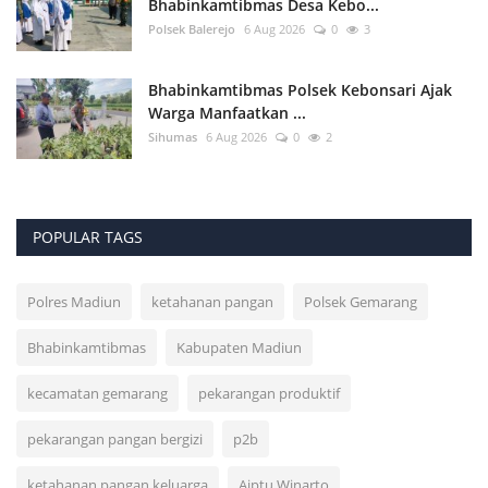
Bhabinkamtibmas Desa Kebo...
Polsek Balerejo
6 Aug 2026
0
3
Bhabinkamtibmas Polsek Kebonsari Ajak
Warga Manfaatkan ...
Sihumas
6 Aug 2026
0
2
POPULAR TAGS
Polres Madiun
ketahanan pangan
Polsek Gemarang
Bhabinkamtibmas
Kabupaten Madiun
kecamatan gemarang
pekarangan produktif
pekarangan pangan bergizi
p2b
ketahanan pangan keluarga
Aiptu Winarto