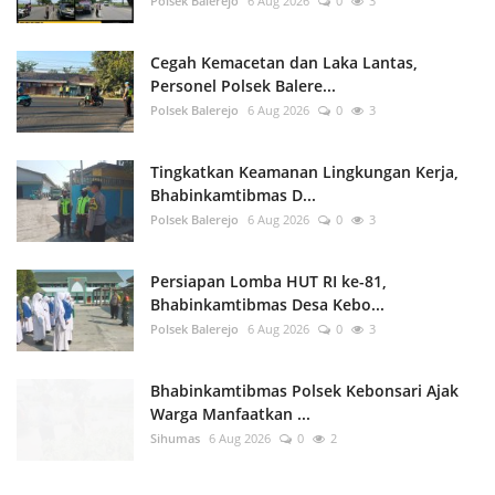
Polsek Balerejo
6 Aug 2026
0
3
Cegah Kemacetan dan Laka Lantas,
Personel Polsek Balere...
Polsek Balerejo
6 Aug 2026
0
3
Tingkatkan Keamanan Lingkungan Kerja,
Bhabinkamtibmas D...
Polsek Balerejo
6 Aug 2026
0
3
Persiapan Lomba HUT RI ke-81,
Bhabinkamtibmas Desa Kebo...
Polsek Balerejo
6 Aug 2026
0
3
Bhabinkamtibmas Polsek Kebonsari Ajak
Warga Manfaatkan ...
Sihumas
6 Aug 2026
0
2