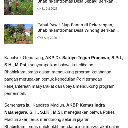
Bhabinkamtibmas Desa Sebayi Berikan
Pendampingan kepada Petani
31 Jul 2026
Cabai Rawit Siap Panen di Pekarangan,
Bhabinkamtibmas Desa Winong Berikan
Pendampingan kepada Warga
5 Aug 2026
Kapolsek Gemarang,
AKP Dr. Satriyo Teguh Pranowo, S.Pd.,
S.H., M.Psi
, menyampaikan bahwa keterlibatan
Bhabinkamtibmas dalam mendukung program ketahanan
pangan merupakan bentuk kepedulian Polri terhadap
kesejahteraan masyarakat dan upaya mendukung program
pemerintah.
Sementara itu, Kapolres Madiun,
AKBP Kemas Indra
Natanegara, S.H., S.I.K., M.Si
, menegaskan bahwa Polres
Madiun akan terus mendorong seluruh jajaran
Bhabinkamtibmas untuk aktif mendampingi masyarakat dalam