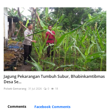
Jagung Pekarangan Tumbuh Subur, Bhabinkamtibmas
Desa Se...
Polsek Gemarang
31 Jul 2026
0
18
Comments
Facebook Comments