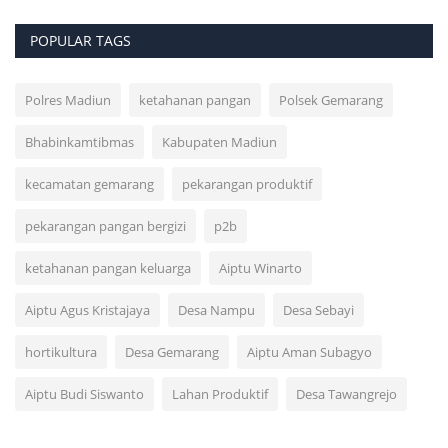
POPULAR TAGS
Polres Madiun
ketahanan pangan
Polsek Gemarang
Bhabinkamtibmas
Kabupaten Madiun
kecamatan gemarang
pekarangan produktif
pekarangan pangan bergizi
p2b
ketahanan pangan keluarga
Aiptu Winarto
Aiptu Agus Kristajaya
Desa Nampu
Desa Sebayi
hortikultura
Desa Gemarang
Aiptu Aman Subagyo
Aiptu Budi Siswanto
Lahan Produktif
Desa Tawangrejo