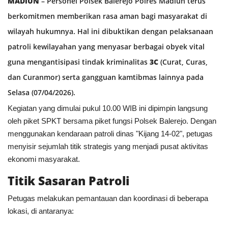
MADIUN
– Personel Polsek Balerejo Polres Madiun terus
Polri TV
berkomitmen memberikan rasa aman bagi masyarakat di
wilayah hukumnya. Hal ini dibuktikan dengan pelaksanaan
Policetube
patroli kewilayahan yang menyasar berbagai obyek vital
IKM
guna mengantisipasi tindak kriminalitas
3C
(Curat, Curas,
dan Curanmor) serta gangguan kamtibmas lainnya pada
Selasa (07/04/2026).
​Kegiatan yang dimulai pukul 10.00 WIB ini dipimpin langsung
oleh piket SPKT bersama piket fungsi Polsek Balerejo. Dengan
menggunakan kendaraan patroli dinas "Kijang 14-02", petugas
menyisir sejumlah titik strategis yang menjadi pusat aktivitas
ekonomi masyarakat.
Titik Sasaran Patroli
​Petugas melakukan pemantauan dan koordinasi di beberapa
lokasi, di antaranya: