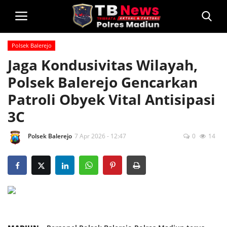
Polsek Balerejo
Login
Jaga Kondusivitas Wilayah,
Polsek Balerejo Gencarkan
Home
Patroli Obyek Vital Antisipasi
Privacy Policy
3C
Profil
Polsek Balerejo
7 Apr 2026 - 12:47
0
14
Kontak
Polsek Jajaran
Informasi
Layanan Masyarakat