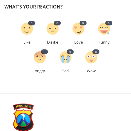
WHAT'S YOUR REACTION?
0
0
0
0
Like
Dislike
Love
Funny
0
0
0
Angry
Sad
Wow