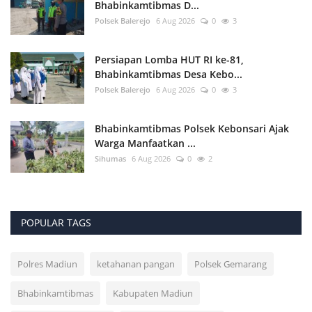
Bhabinkamtibmas D...
Polsek Balerejo
6 Aug 2026
0
3
Persiapan Lomba HUT RI ke-81,
Bhabinkamtibmas Desa Kebo...
Polsek Balerejo
6 Aug 2026
0
3
Bhabinkamtibmas Polsek Kebonsari Ajak
Warga Manfaatkan ...
Sihumas
6 Aug 2026
0
2
POPULAR TAGS
Polres Madiun
ketahanan pangan
Polsek Gemarang
Bhabinkamtibmas
Kabupaten Madiun