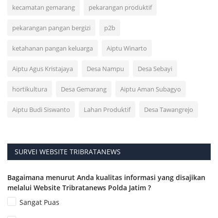
kecamatan gemarang
pekarangan produktif
pekarangan pangan bergizi
p2b
ketahanan pangan keluarga
Aiptu Winarto
Aiptu Agus Kristajaya
Desa Nampu
Desa Sebayi
hortikultura
Desa Gemarang
Aiptu Aman Subagyo
Aiptu Budi Siswanto
Lahan Produktif
Desa Tawangrejo
SURVEI WEBSITE TRIBRATANEWS
Bagaimana menurut Anda kualitas informasi yang disajikan
melalui Website Tribratanews Polda Jatim ?
Sangat Puas