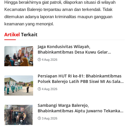
​Hingga berakhirnya giat patroli, dilaporkan situasi di wilayah
Kecamatan Balerejo terpantau aman dan terkendali. Tidak
ditemukan adanya laporan kriminalitas maupun gangguan
keamanan yang menonjol.
Artikel
Terkait
Jaga Kondusivitas Wilayah,
Bhabinkamtibmas Desa Kuwu Gelar
Sambang Perangkat Desa dan Patroli
4 Aug 2026
Persiapan HUT RI ke-81: Bhabinkamtibmas
Polsek Balerejo Latih PBB Siswi MI As-Salam
Kebonagung
4 Aug 2026
Sambangi Warga Balerejo,
Bhabinkamtibmas Aiptu Juwarno Tekankan
Siskamling hingga Imbau Waspada
3 Aug 2026
Kebakaran Lahan