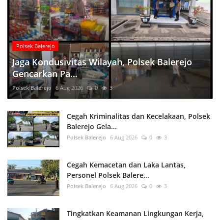
Polsek Balerejo
Jaga Kondusivitas Wilayah, Polsek Balerejo
Gencarkan Pa...
Polsek Balerejo
6 Aug 2026
0
3
Cegah Kriminalitas dan Kecelakaan, Polsek
Balerejo Gela...
Polsek Balerejo
6 Aug 2026
0
3
Cegah Kemacetan dan Laka Lantas,
Personel Polsek Balere...
Polsek Balerejo
6 Aug 2026
0
3
Tingkatkan Keamanan Lingkungan Kerja,