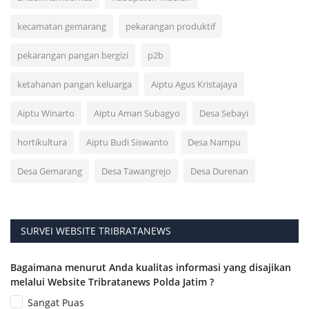
kecamatan gemarang
pekarangan produktif
pekarangan pangan bergizi
p2b
ketahanan pangan keluarga
Aiptu Agus Kristajaya
Aiptu Winarto
Aiptu Aman Subagyo
Desa Sebayi
hortikultura
Aiptu Budi Siswanto
Desa Nampu
Desa Gemarang
Desa Tawangrejo
Desa Durenan
SURVEI WEBSITE TRIBRATANEWS
Bagaimana menurut Anda kualitas informasi yang disajikan
melalui Website Tribratanews Polda Jatim ?
Sangat Puas