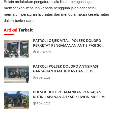
Selain melakukan pengaturan lalu lintas, petugas juga
memberikan imbauan kepada pengguna jalan agar selalu
mematuhi peraturan lalu lintas dan mengutamakan keselamatan
dalam berkendara.
Artikel
Terkait
PATROLI OBJEK VITAL, POLSEK DOLOPO
PERKETAT PENGAMANAN ANTISIPASI 3C
DAN GANGGUAN KAMTIBMAS
11 Jun 2026
PATROLI POLSEK DOLOPO ANTISIPASI
GANGGUAN KAMTIBMAS DAN 3C DI
WILAYAH KECAMATAN DOLOPO
6 Jun 2026
POLSEK DOLOPO AMANKAN PENGAJIAN
RUTIN LAPANAN AHKAD KLIWON MUSLIMAT
NU DI DESA BLIMBING
7 Jun 2026