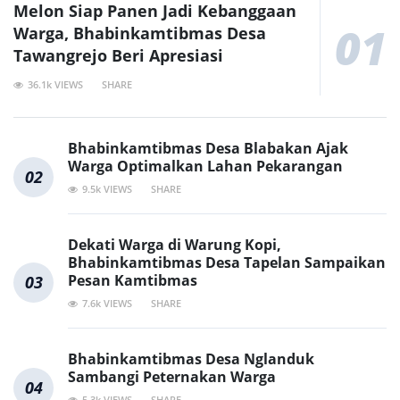
Melon Siap Panen Jadi Kebanggaan
01
Warga, Bhabinkamtibmas Desa
Tawangrejo Beri Apresiasi
36.1k VIEWS
SHARE
Bhabinkamtibmas Desa Blabakan Ajak
Warga Optimalkan Lahan Pekarangan
02
9.5k VIEWS
SHARE
Dekati Warga di Warung Kopi,
Bhabinkamtibmas Desa Tapelan Sampaikan
Pesan Kamtibmas
03
7.6k VIEWS
SHARE
Bhabinkamtibmas Desa Nglanduk
Sambangi Peternakan Warga
04
5.3k VIEWS
SHARE