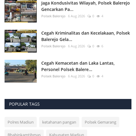
Jaga Kondusivitas Wilayah, Polsek Balerejo
Gencarkan Pa...
Polsek Balerejo
6 Aug 2026
0
4
Cegah Kriminalitas dan Kecelakaan, Polsek
Balerejo Gela...
Polsek Balerejo
6 Aug 2026
0
6
Cegah Kemacetan dan Laka Lantas,
Personel Polsek Balere...
Polsek Balerejo
6 Aug 2026
0
4
POPULAR TAGS
Polres Madiun
ketahanan pangan
Polsek Gemarang
Bhabinkamtibmas
Kabupaten Madiun