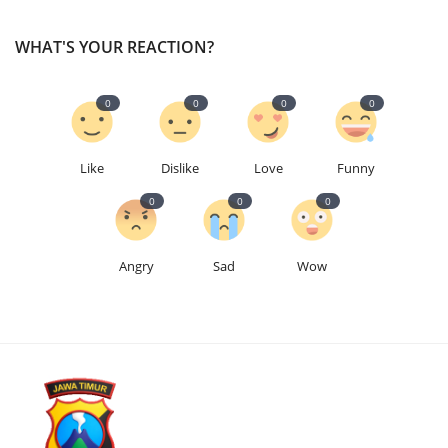
WHAT'S YOUR REACTION?
0
0
0
0
Like
Dislike
Love
Funny
0
0
0
Angry
Sad
Wow