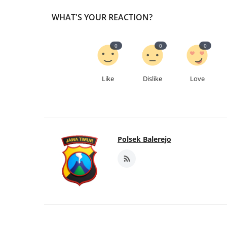
WHAT'S YOUR REACTION?
0
0
0
Like
Dislike
Love
Polsek Balerejo