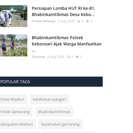
Persiapan Lomba HUT RI ke-81,
Bhabinkamtibmas Desa Kebo...
Polsek Balerejo
6 Aug 2026
0
3
Bhabinkamtibmas Polsek
Kebonsari Ajak Warga Manfaatkan
...
Sihumas
6 Aug 2026
0
2
POPULAR TAGS
Polres Madiun
ketahanan pangan
Polsek Gemarang
Bhabinkamtibmas
Kabupaten Madiun
kecamatan gemarang