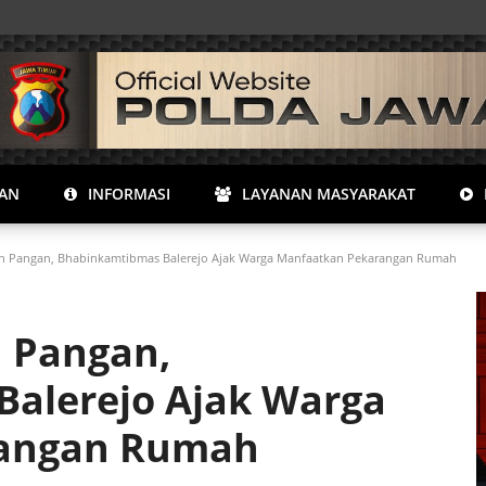
RAN
INFORMASI
LAYANAN MASYARAKAT
 Pangan, Bhabinkamtibmas Balerejo Ajak Warga Manfaatkan Pekarangan Rumah
 Pangan,
alerejo Ajak Warga
rangan Rumah