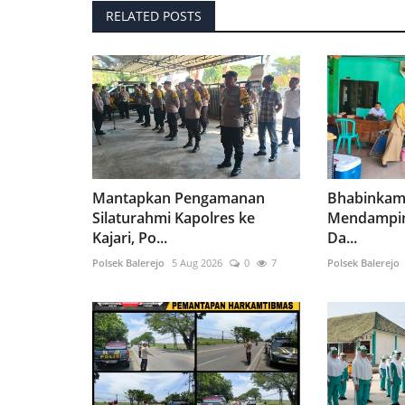
RELATED POSTS
Mantapkan Pengamanan
Bhabinkam
Silaturahmi Kapolres ke
Mendampin
Kajari, Po...
Da...
Polsek Balerejo
5 Aug 2026
0
7
Polsek Balerejo