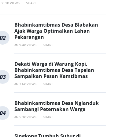
36.1k VIEWS
SHARE
Bhabinkamtibmas Desa Blabakan
Ajak Warga Optimalkan Lahan
Pekarangan
02
9.4k VIEWS
SHARE
Dekati Warga di Warung Kopi,
Bhabinkamtibmas Desa Tapelan
Sampaikan Pesan Kamtibmas
03
7.6k VIEWS
SHARE
Bhabinkamtibmas Desa Nglanduk
Sambangi Peternakan Warga
04
5.3k VIEWS
SHARE
Singkong Tumbuh Subur di