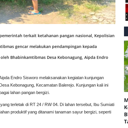
merintah terkait ketahanan pangan nasional, Kepolisian
nkamtibmas gencar melakukan pendampingan kepada
an oleh Bhabinkamtibmas Desa Kebonagung, Aipda Endro
B, Aipda Endro Sisworo melaksanakan kegiatan kunjungan
Desa Kebonagung, Kecamatan Balerejo. Kunjungan kali ini
gai lahan pangan bergizi.
M
ang terletak di RT 24 / RW 04. Di lahan tersebut, Ibu Sumiati
K
han produktif yang ditanami tanaman sayur bergizi, seperti
B
T