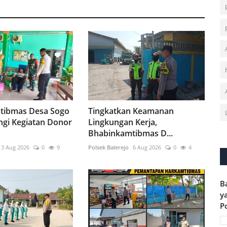
tibmas Desa Sogo
Tingkatkan Keamanan
gi Kegiatan Donor
Lingkungan Kerja,
Bhabinkamtibmas D...
3 Aug 2026
0
9
Polsek Balerejo
6 Aug 2026
0
4
B
y
P