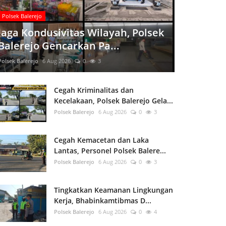
Polsek Balerejo
Jaga Kondusivitas Wilayah, Polsek
Balerejo Gencarkan Pa...
Polsek Balerejo
6 Aug 2026
0
3
Cegah Kriminalitas dan
Kecelakaan, Polsek Balerejo Gela...
Polsek Balerejo
6 Aug 2026
0
3
Cegah Kemacetan dan Laka
Lantas, Personel Polsek Balere...
Polsek Balerejo
6 Aug 2026
0
3
Tingkatkan Keamanan Lingkungan
Kerja, Bhabinkamtibmas D...
Polsek Balerejo
6 Aug 2026
0
4