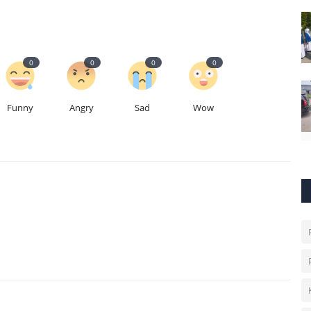
0
0
0
0
Funny
Angry
Sad
Wow