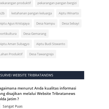
pekarangan produktif
pekarangan pangan bergizi
p2b
ketahanan pangan keluarga
Aiptu Winarto
Aiptu Agus Kristajaya
Desa Nampu
Desa Sebayi
hortikultura
Desa Gemarang
Aiptu Aman Subagyo
Aiptu Budi Siswanto
Lahan Produktif
Desa Tawangrejo
SURVEI WEBSITE TRIBRATANEWS
agaimana menurut Anda kualitas informasi
ang disajikan melalui Website Tribratanews
olda Jatim ?
Sangat Puas