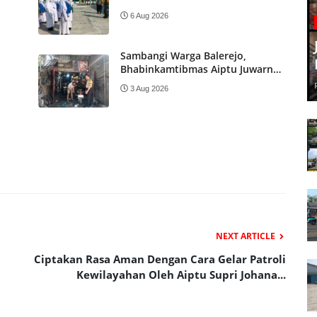
Kebonagung Aipda Endro Sisworo
6 Aug 2026
Latih PBB Siswi MI As-Salam
Kebonagung
Sambangi Warga Balerejo,
Bhabinkamtibmas Aiptu Juwarno
Tekankan Siskamling hingga
3 Aug 2026
Imbau Waspada Kebakaran Lahan
NEXT ARTICLE
Ciptakan Rasa Aman Dengan Cara Gelar Patroli
Kewilayahan Oleh Aiptu Supri Johana...