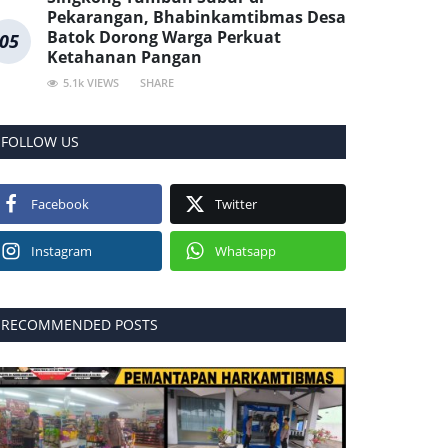
Pekarangan, Bhabinkamtibmas Desa
Batok Dorong Warga Perkuat
05
Ketahanan Pangan
5.1k VIEWS
SHARE
FOLLOW US
Facebook
Twitter
Instagram
Whatsapp
RECOMMENDED POSTS