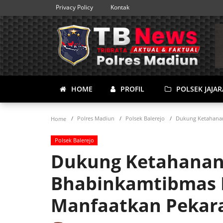
Privacy Policy
Kontak
HOME
PROFIL
POLSEK JAJA
Polres Madiun
Polsek Balerejo
Dukung Ketahanan
Home
Polsek Balerejo
Dukung Ketahanan
Bhabinkamtibmas B
Manfaatkan Peka