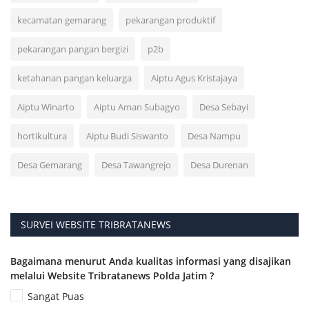
kecamatan gemarang
pekarangan produktif
pekarangan pangan bergizi
p2b
ketahanan pangan keluarga
Aiptu Agus Kristajaya
Aiptu Winarto
Aiptu Aman Subagyo
Desa Sebayi
hortikultura
Aiptu Budi Siswanto
Desa Nampu
Desa Gemarang
Desa Tawangrejo
Desa Durenan
SURVEI WEBSITE TRIBRATANEWS
Bagaimana menurut Anda kualitas informasi yang disajikan
melalui Website Tribratanews Polda Jatim ?
Sangat Puas