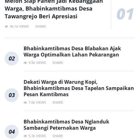
Melon Siap Panen Jadi Kebanggaan
01
Warga, Bhabinkamtibmas Desa
Tawangrejo Beri Apresiasi
36.1k VIEWS
SHARE
Bhabinkamtibmas Desa Blabakan Ajak
Warga Optimalkan Lahan Pekarangan
02
9.5k VIEWS
SHARE
Dekati Warga di Warung Kopi,
Bhabinkamtibmas Desa Tapelan Sampaikan
Pesan Kamtibmas
03
7.6k VIEWS
SHARE
Bhabinkamtibmas Desa Nglanduk
Sambangi Peternakan Warga
04
5.3k VIEWS
SHARE