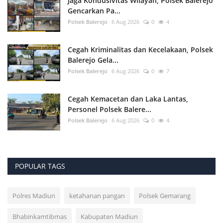
Jaga Kondusivitas Wilayah, Polsek Balerejo
Gencarkan Pa...
Polsek Balerejo
6 Aug 2026
0
4
Cegah Kriminalitas dan Kecelakaan, Polsek
Balerejo Gela...
Polsek Balerejo
6 Aug 2026
0
7
Cegah Kemacetan dan Laka Lantas,
Personel Polsek Balere...
Polsek Balerejo
6 Aug 2026
0
4
POPULAR TAGS
Polres Madiun
ketahanan pangan
Polsek Gemarang
Bhabinkamtibmas
Kabupaten Madiun