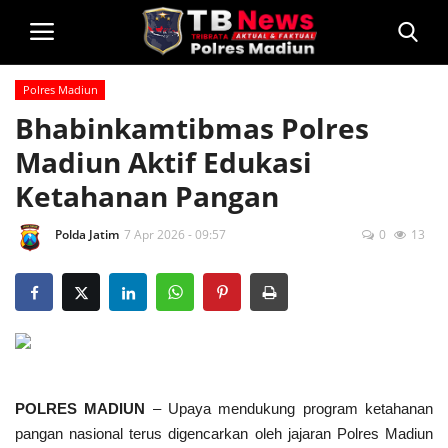
Polres Madiun
Login
Bhabinkamtibmas Polres
Madiun Aktif Edukasi
Home
Ketahanan Pangan
Privacy Policy
Polda Jatim
7 Apr 2026 - 09:57
0
13
Profil
Kontak
Polsek Jajaran
Informasi
POLRES MADIUN
– Upaya mendukung program ketahanan
Layanan Masyarakat
pangan nasional terus digencarkan oleh jajaran Polres Madiun