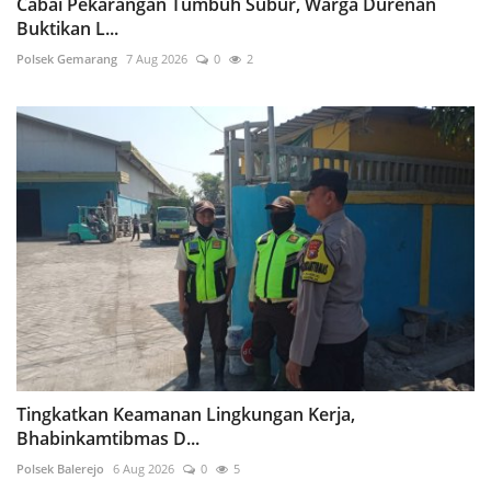
Cabai Pekarangan Tumbuh Subur, Warga Durenan
Buktikan L...
Polsek Gemarang
7 Aug 2026
0
2
Tingkatkan Keamanan Lingkungan Kerja,
Bhabinkamtibmas D...
Polsek Balerejo
6 Aug 2026
0
5