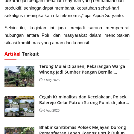
pekarangan dengan menanam sayuran yang bermanfaat dan
produktif, sehingga dapat membantu kebutuhan sehari-hari
sekaligus meningkatkan nilai ekonomis,” ujar Aipda Suryanto.
Selain itu, kegiatan ini juga menjadi sarana mempererat
hubungan antara Polri dan masyarakat dalam menciptakan
situasi kamtibmas yang aman dan kondusif.
Artikel
Terkait
Terong Mulai Dipanen, Pekarangan Warga
Winong Jadi Sumber Pangan Bernilai
Ekonomi
7 Aug 2026
Cegah Kriminalitas dan Kecelakaan, Polsek
Balerejo Gelar Patroli Strong Point di Jalur
Utama Madiun–Surabaya
6 Aug 2026
Bhabinkamtibmas Polsek Mejayan Dorong
Pemanfaatan Lahan Kosong untuk Dukung