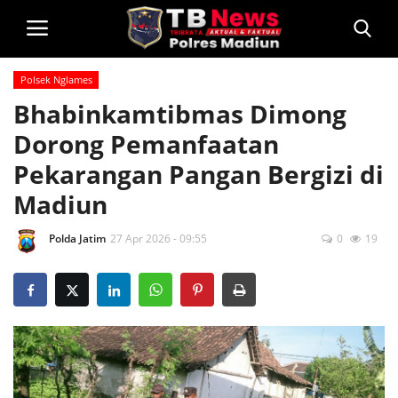
Polsek Nglames
Login
Bhabinkamtibmas Dimong
Dorong Pemanfaatan
Home
Pekarangan Pangan Bergizi di
Privacy Policy
Madiun
Profil
Polda Jatim
27 Apr 2026 - 09:55
0
19
Kontak
Polsek Jajaran
Informasi
Layanan Masyarakat