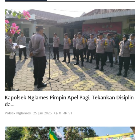
Kapolsek Nglames Pimpin Apel Pagi, Tekankan Disiplin
da...
Polsek Nglames
25 Jun 2026
0
91