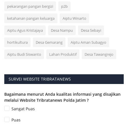
pekarangan pangan bergizi
p2b
ketahanan pangan keluarga
Aiptu Winarto
Aiptu Agus Kristajaya
Desa Nampu
Desa Sebayi
hortikultura
Desa Gemarang
Aiptu Aman Subagyo
Aiptu Budi Siswanto
Lahan Produktif
Desa Tawangrejo
SURVEI WEBSITE TRIBRATANEWS
Bagaimana menurut Anda kualitas informasi yang disajikan
melalui Website Tribratanews Polda Jatim ?
Sangat Puas
Puas