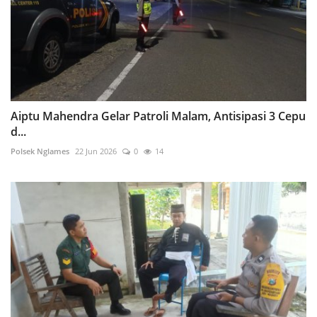
Aiptu Mahendra Gelar Patroli Malam, Antisipasi 3 Cepu
d...
Polsek Nglames
22 Jun 2026
0
14