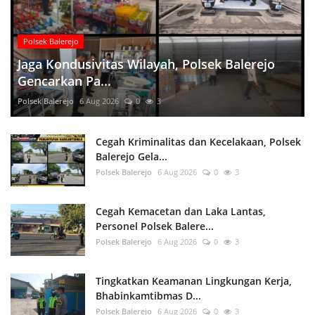
Polsek Balerejo
Jaga Kondusivitas Wilayah, Polsek Balerejo
Gencarkan Pa...
Polsek Balerejo
6 Aug 2026
0
3
Cegah Kriminalitas dan Kecelakaan, Polsek
Balerejo Gela...
Polsek Balerejo
6 Aug 2026
0
3
Cegah Kemacetan dan Laka Lantas,
Personel Polsek Balere...
Polsek Balerejo
6 Aug 2026
0
3
Tingkatkan Keamanan Lingkungan Kerja,
Bhabinkamtibmas D...
Polsek Balerejo
6 Aug 2026
0
3