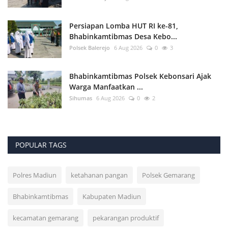
Persiapan Lomba HUT RI ke-81,
Bhabinkamtibmas Desa Kebo...
Polsek Balerejo
6 Aug 2026
0
3
Bhabinkamtibmas Polsek Kebonsari Ajak
Warga Manfaatkan ...
Sihumas
6 Aug 2026
0
2
POPULAR TAGS
Polres Madiun
ketahanan pangan
Polsek Gemarang
Bhabinkamtibmas
Kabupaten Madiun
kecamatan gemarang
pekarangan produktif