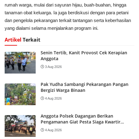
rumah warga, mulai dari sayuran hijau, buah-buahan, hingga
tanaman obat keluarga. Ia juga berdiskusi dengan para petani
dan pengelola pekarangan terkait tantangan serta keberhasilan
yang dialami selama menjalankan program ini.
Artikel
Terkait
Senin Tertib, Kanit Provost Cek Kerapian
Anggota
3 Aug 2026
Pak Yudha Sambangi Pekarangan Pangan
Bergizi Warga Binaan
4 Aug 2026
Anggota Polsek Dagangan Berikan
Pengamanan Giat Pesta Siaga Kwartir
Ranting Dagangan Tahun 2026
4 Aug 2026