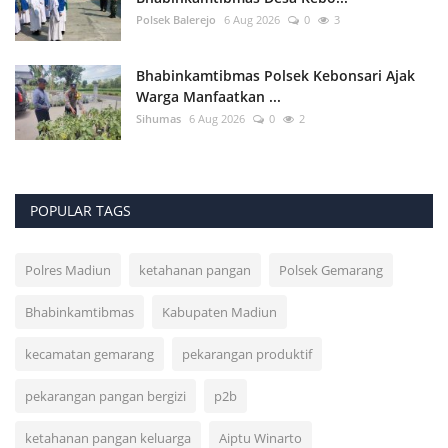
Polsek Balerejo
6 Aug 2026
0
3
Bhabinkamtibmas Polsek Kebonsari Ajak
Warga Manfaatkan ...
Sihumas
6 Aug 2026
0
2
POPULAR TAGS
Polres Madiun
ketahanan pangan
Polsek Gemarang
Bhabinkamtibmas
Kabupaten Madiun
kecamatan gemarang
pekarangan produktif
pekarangan pangan bergizi
p2b
ketahanan pangan keluarga
Aiptu Winarto