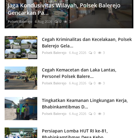
Jaga Kondusivitas Wilayah, Polsek Balerejo
Gencarkan Pa...
Polsek Balerejo
6 Aug 2026
0
3
Cegah Kriminalitas dan Kecelakaan, Polsek
Balerejo Gela...
Polsek Balerejo
6 Aug 2026
0
3
Cegah Kemacetan dan Laka Lantas,
Personel Polsek Balere...
Polsek Balerejo
6 Aug 2026
0
3
Tingkatkan Keamanan Lingkungan Kerja,
Bhabinkamtibmas D...
Polsek Balerejo
6 Aug 2026
0
3
Persiapan Lomba HUT RI ke-81,
Bhabinkamtibmas Desa Kebo...